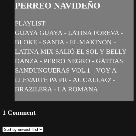
PERREO NAVIDEÑO
PLAYLIST:
GUAYA GUAYA - LATINA FOREVA -
BLOKE - SANTA - EL MAKINON -
LATINA MIX SALIÓ EL SOL Y BELLY
DANZA - PERRO NEGRO - GATITAS
SANDUNGUERAS VOL.1 - VOY A
LLEVARTE PA PR - AL CALLAO' -
BRAZILERA - LA ROMANA
1
Comment