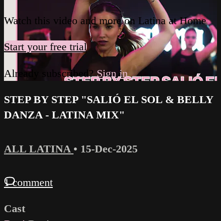
Watch this video and more on Latina at Home
Start your free trial
Already subscribed?
Sign in
STEP BY STEP "SALIÓ EL SOL & BELLY
DANZA - LATINA MIX"
ALL LATINA
•
15-Dec-2025
1 comment
Cast