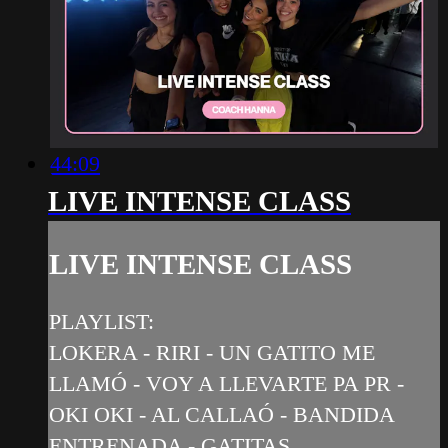
44:09
LIVE INTENSE CLASS
LIVE INTENSE CLASS
PLAYLIST:
LOKERA - RIRI - UN GATITO ME
LLAMÓ - VOY A LLEVARTE PA PR -
OKI OKI - AL CALLAÓ - BANDIDA
ENTRENADA - GATITAS