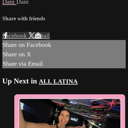
Dani
Dani
Share with friends
Facebook
X
Email
Share on Facebook
Share on X
Share via Email
Up Next in
ALL LATINA