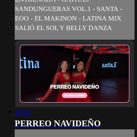
SANDUNGUERAS VOL.1 - SANTA -
EOO - EL MAKINON - LATINA MIX
SALIÓ EL SOL Y BELLY DANZA
47:16
PERREO NAVIDEÑO