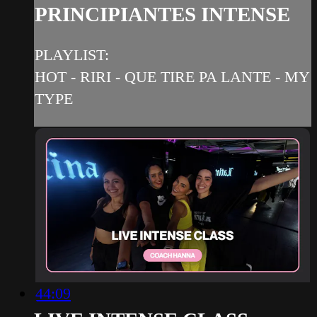
PRINCIPIANTES INTENSE
PLAYLIST:
HOT - RIRI - QUE TIRE PA LANTE - MY
TYPE
44:09