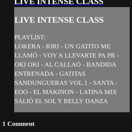
LIVE INTENSE CLASS
LIVE INTENSE CLASS
PLAYLIST:
LOKERA - RIRI - UN GATITO ME
LLAMÓ - VOY A LLEVARTE PA PR -
OKI OKI - AL CALLAÓ - BANDIDA
ENTRENADA - GATITAS
SANDUNGUERAS VOL.1 - SANTA -
EOO - EL MAKINON - LATINA MIX
SALIÓ EL SOL Y BELLY DANZA
1
Comment