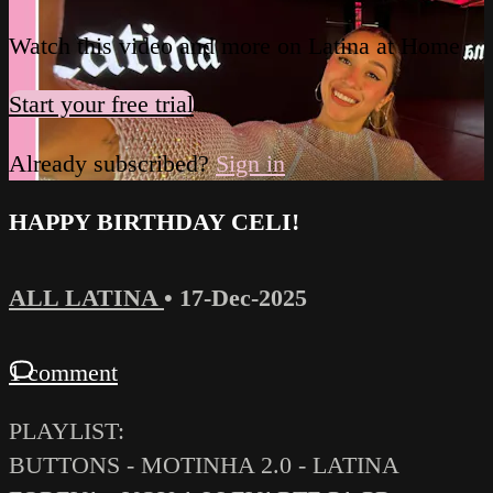
Watch this video and more on Latina at Home
Start your free trial
Already subscribed?
Sign in
HAPPY BIRTHDAY CELI!
ALL LATINA
•
17-Dec-2025
1 comment
PLAYLIST:
BUTTONS - MOTINHA 2.0 - LATINA