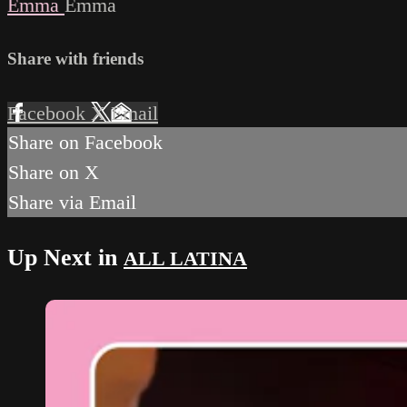
Emma
Emma
Share with friends
Facebook
X
Email
Share on Facebook
Share on X
Share via Email
Up Next in
ALL LATINA