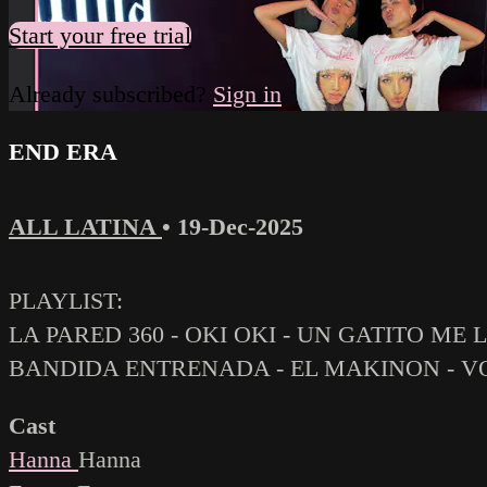
Start your free trial
Already subscribed?
Sign in
END ERA
ALL LATINA
•
19-Dec-2025
PLAYLIST:
LA PARED 360 - OKI OKI - UN GATITO ME 
BANDIDA ENTRENADA - EL MAKINON - VOY
Cast
Hanna
Hanna