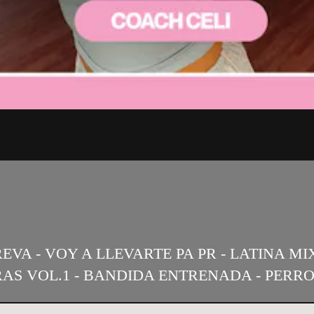
EVA - VOY A LLEVARTE PA PR - LATINA MI
RAS VOL.1 - BANDIDA ENTRENADA - PERR