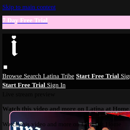
Skip to main content
7 Day Free Trial
Browse
Search
Latina Tribe
Start Free Trial
Sig
Start Free Trial
Sign In
Live stream preview
Watch this video and more on Latina at Home
Watch this video and more on Latina at Home