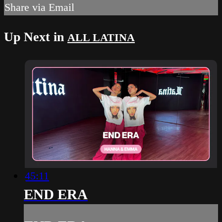
Share via Email
Up Next in
ALL LATINA
45:11
END ERA