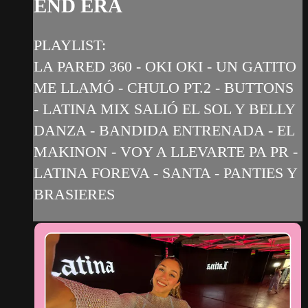
END ERA
PLAYLIST:
LA PARED 360 - OKI OKI - UN GATITO
ME LLAMÓ - CHULO PT.2 - BUTTONS
- LATINA MIX SALIÓ EL SOL Y BELLY
DANZA - BANDIDA ENTRENADA - EL
MAKINON - VOY A LLEVARTE PA PR -
LATINA FOREVA - SANTA - PANTIES Y
BRASIERES