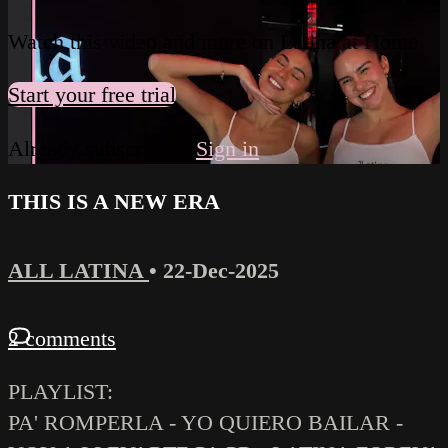
Watch this video and more on Latina at Home
Start your free trial
Already subscribed?
Sign in
THIS IS A NEW ERA
ALL LATINA
•
22-Dec-2025
2 comments
PLAYLIST:
PA' ROMPERLA - YO QUIERO BAILAR -