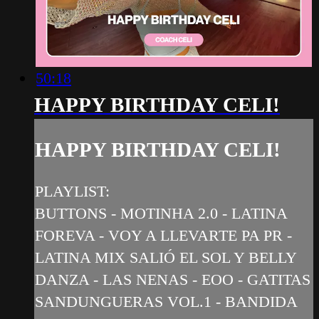
50:18
HAPPY BIRTHDAY CELI!
HAPPY BIRTHDAY CELI!
PLAYLIST:
BUTTONS - MOTINHA 2.0 - LATINA
FOREVA - VOY A LLEVARTE PA PR -
LATINA MIX SALIÓ EL SOL Y BELLY
DANZA - LAS NENAS - EOO - GATITAS
SANDUNGUERAS VOL.1 - BANDIDA